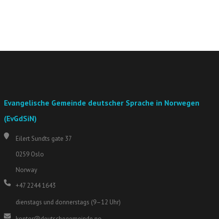
Evangelische Gemeinde deutscher Sprache in Norwegen
(EvGdSiN)
Eilert Sundts gate 37
0259 Oslo
Norway
+47 2244 1643
dienstags und donnerstags (9–12 Uhr)
kontor@deutschegemeinde.no