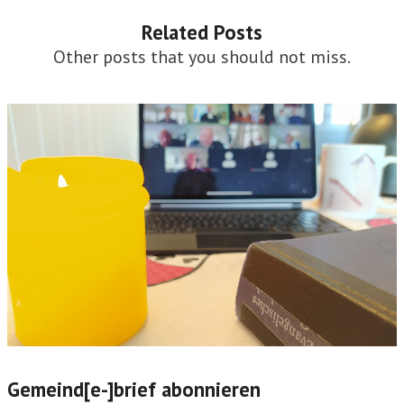
h
t
Related Posts
Other posts that you should not miss.
e
n
,
N
a
v
i
g
a
t
i
o
Gemeind[e-]brief abonnieren