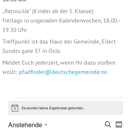
„Patrouille“ (Kinder ab der 5. Klasse):
freitags in ungeraden Kalenderwochen, 18.00–
19.30 Uhr
Treffpunkt ist das Haus der Gemeinde, Eilert
Sundts gate 37 in Oslo.
Meldet Euch jederzeit, wenn Ihr dazu stoßen
wollt:
pfadfinder@deutschegemeinde.no
Veranstaltungen
Es wurden keine Ergebnisse gefunden.
H
i
n
V
V
Anstehende
S
w
Z
e
u