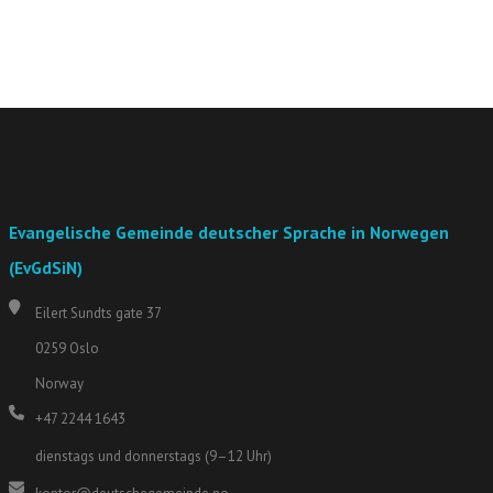
Evangelische Gemeinde deutscher Sprache in Norwegen
(EvGdSiN)
Eilert Sundts gate 37
0259 Oslo
Norway
+47 2244 1643
dienstags und donnerstags (9–12 Uhr)