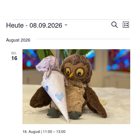
Veranstaltungen
Veran
Ve
Heute
 - 
08.09.2026
Suche
Liste
An
Suche
Datum
Na
August 2026
und
wählen.
Ansic
SO.
16
Navig
16. August | 11:00
–
13:00