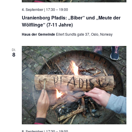
4. September | 17:30
–
19:00
Uranienborg Pfadis: „Biber“ und „Meute der
Wölflinge“ (7-11 Jahre)
Haus der Gemeinde
Eilert Sundts gate 37, Oslo, Norway
DI.
8
8. September | 17:30
–
19:00