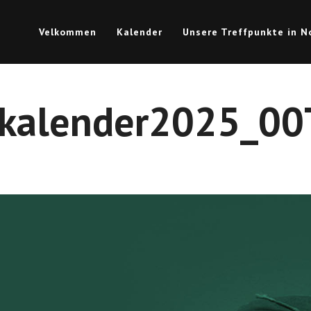
Velkommen
Kalender
Unsere Treffpunkte in 
kalender2025_00T