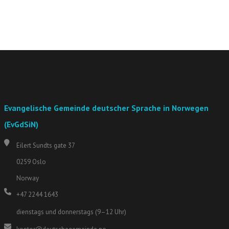
Evangelische Gemeinde deutscher Sprache in Norwegen
(EvGdSiN)
Eilert Sundts gate 37
0259 Oslo
Norway
+47 2244 1643
dienstags und donnerstags (9–12 Uhr)