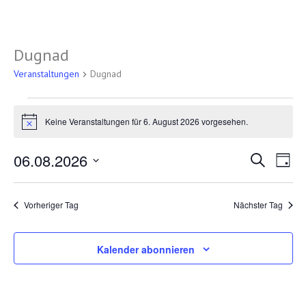
Dugnad
Veranstaltungen
Dugnad
Veranstaltungen
Keine Veranstaltungen für 6. August 2026 vorgesehen.
für
Hinweis
6.
Veran
Ve
06.08.2026
Suche
Tag
August
An
Suche
Datum
Na
2026
und
wählen.
Vorheriger Tag
Nächster Tag
Ansic
Navig
Kalender abonnieren