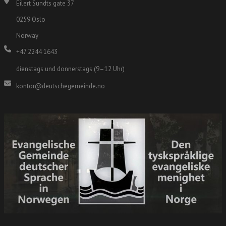
Eilert Sundts gate 37
0259 Oslo
Norway
+47 2244 1643
dienstags und donnerstags (9–12 Uhr)
kontor@deutschegemeinde.no