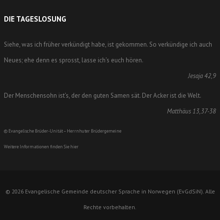
DIE TAGESLOSUNG
Siehe, was ich früher verkündigt habe, ist gekommen. So verkündige ich auch
Neues; ehe denn es sprosst, lasse ich’s euch hören.
Jesaja 42,9
Der Menschensohn ist’s, der den guten Samen sät. Der Acker ist die Welt.
Matthäus 13,37-38
© Evangelische Brüder-Unität – Herrnhuter Brüdergemeine
Weitere Informationen finden Sie hier
© 2026 Evangelische Gemeinde deutscher Sprache in Norwegen (EvGdSiN). Alle
Rechte vorbehalten.