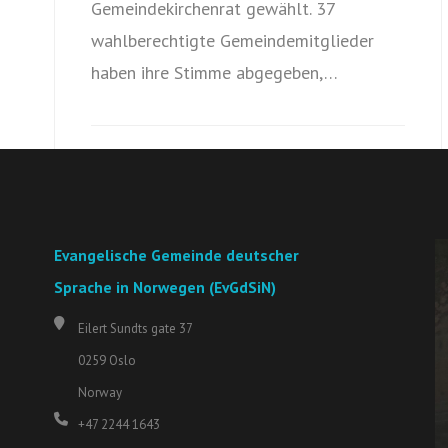
Gemeindekirchenrat gewählt. 37
wahlberechtigte Gemeindemitglieder
haben ihre Stimme abgegeben,…
Evangelische Gemeinde deutscher
Sprache in Norwegen (EvGdSiN)
Eilert Sundts gate 37
0259 Oslo
Norway
+47 2244 1643