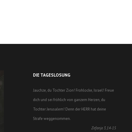
DIE TAGESLOSUNG
Jauchze, du Tochter Zion! Frohlocke, Israel! Freue
dich und sei fröhlich von ganzem Herzen, du
Tochter Jerusalem! Denn der HERR hat deine
Strafe weggenommen.
Zefanja 3,14-15